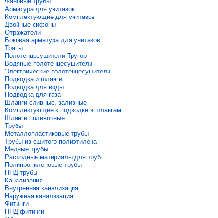
Фановые трубы
Арматура для унитазов
Комплектующие для унитазов
Двойные сифоны
Отражатели
Боковая арматура для унитазов
Трапы
Полотенцесушители Тругор
Водяные полотенцесушители
Электрические полотенцесушители
Подводка и шланги
Подводка для воды
Подводка для газа
Шланги сливные, заливные
Комплектующие к подводке и шлангам
Шланги поливочные
Трубы
Металлопластиковые трубы
Трубы из сшитого полиэтилена
Медные трубы
Расходные материалы для труб
Полипропиленовые трубы
ПНД трубы
Канализация
Внутренняя канализация
Наружная канализация
Фитинги
ПНД фитинги