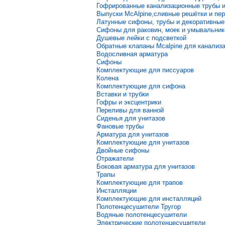
Гофрированные канализационные трубы 
Выпуски McAlpine,сливные решётки и пер
Латунные сифоны, трубы и декоративные
Сифоны для раковин, моек и умывальник
Душевые лейки с подсветкой
Обратные клапаны Mcalpine для канализа
Водосливная арматура
Сифоны
Комплектующие для писсуаров
Колена
Комплектующие для сифона
Вставки и трубки
Гофры и эксцентрики
Переливы для ванной
Сиденья для унитазов
Фановые трубы
Арматура для унитазов
Комплектующие для унитазов
Двойные сифоны
Отражатели
Боковая арматура для унитазов
Трапы
Комплектующие для трапов
Инсталляции
Комплектующие для инсталляций
Полотенцесушители Тругор
Водяные полотенцесушители
Электрические полотенцесушители