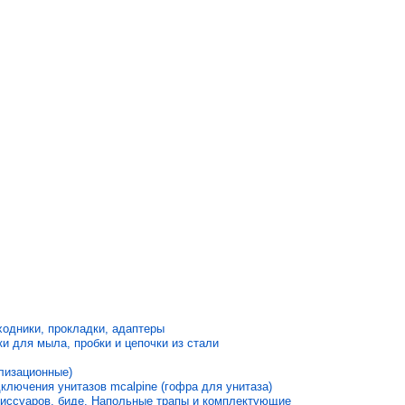
одники, прокладки, адаптеры
и для мыла, пробки и цепочки из стали
лизационные)
лючения унитазов mcalpine (гофра для унитаза)
иссуаров, биде. Напольные трапы и комплектующие