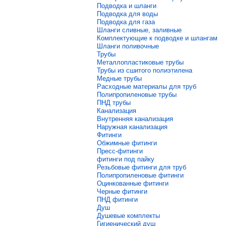
Подводка и шланги
Подводка для воды
Подводка для газа
Шланги сливные, заливные
Комплектующие к подводке и шлангам
Шланги поливочные
Трубы
Металлопластиковые трубы
Трубы из сшитого полиэтилена
Медные трубы
Расходные материалы для труб
Полипропиленовые трубы
ПНД трубы
Канализация
Внутренняя канализация
Наружная канализация
Фитинги
Обжимные фитинги
Пресс-фитинги
фитинги под пайку
Резьбовые фитинги для труб
Полипропиленовые фитинги
Оцинкованные фитинги
Черные фитинги
ПНД фитинги
Душ
Душевые комплекты
Гигиенический душ