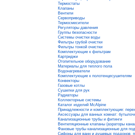
Термостаты
Клапаны
Вентили
Сервоприводы
Термосмесители
Регуляторы давления
Группы безопасности
Системы очистки воды
Фильтры грубой очистки
Фильтры тонкой очистки
Комплектующие к фильтрам
Картриджи
Отопительное оборудование
Материалы для теплого пола
Водонагреватели
Комплектующие к полотенцесушителям
Конвекторы
Газовые котлы
Сушилки для рук
Радиаторы
Коллекторные системы
Каталог изделий McAlpine
Принадлежности и комплектующие: перех
Аксессуары для ванных комнат: бутылочк
Канализационные трубы и фитинги
Вентиляционные клапаны (аэраторы кана
Фановые трубы канализационные для подк
Сифоны для ванн и душевых поддонов, п