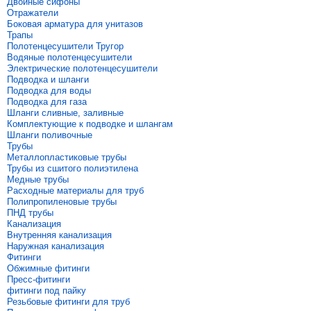
Двойные сифоны
Отражатели
Боковая арматура для унитазов
Трапы
Полотенцесушители Тругор
Водяные полотенцесушители
Электрические полотенцесушители
Подводка и шланги
Подводка для воды
Подводка для газа
Шланги сливные, заливные
Комплектующие к подводке и шлангам
Шланги поливочные
Трубы
Металлопластиковые трубы
Трубы из сшитого полиэтилена
Медные трубы
Расходные материалы для труб
Полипропиленовые трубы
ПНД трубы
Канализация
Внутренняя канализация
Наружная канализация
Фитинги
Обжимные фитинги
Пресс-фитинги
фитинги под пайку
Резьбовые фитинги для труб