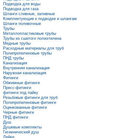
Подводка для воды
Подводка для газа
Шланги сливные, заливные
Комплектующие к подводке и шлангам
Шланги поливочные
Трубы
Металлопластиковые трубы
Трубы из сшитого полиэтилена
Медные трубы
Расходные материалы для труб
Полипропиленовые трубы
ПНД трубы
Канализация
Внутренняя канализация
Наружная канализация
Фитинги
Обжимные фитинги
Пресс-фитинги
фитинги под пайку
Резьбовые фитинги для труб
Полипропиленовые фитинги
Оцинкованные фитинги
Черные фитинги
ПНД фитинги
Душ
Душевые комплекты
Гигиенический душ
Лейки