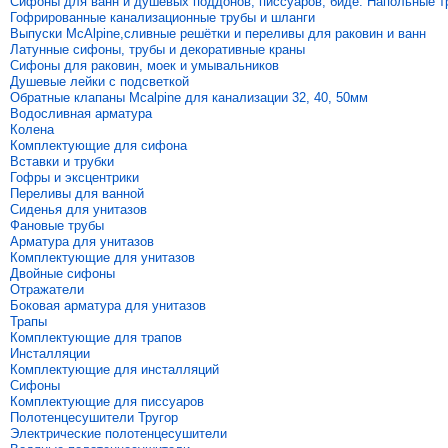
Сифоны для ванн и душевых поддонов, писсуаров, биде. Напольные 
Гофрированные канализационные трубы и шланги
Выпуски McAlpine,сливные решётки и переливы для раковин и ванн
Латунные сифоны, трубы и декоративные краны
Сифоны для раковин, моек и умывальников
Душевые лейки с подсветкой
Обратные клапаны Mcalpine для канализации 32, 40, 50мм
Водосливная арматура
Колена
Комплектующие для сифона
Вставки и трубки
Гофры и эксцентрики
Переливы для ванной
Сиденья для унитазов
Фановые трубы
Арматура для унитазов
Комплектующие для унитазов
Двойные сифоны
Отражатели
Боковая арматура для унитазов
Трапы
Комплектующие для трапов
Инсталляции
Комплектующие для инсталляций
Сифоны
Комплектующие для писсуаров
Полотенцесушители Тругор
Электрические полотенцесушители