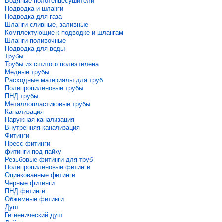
Водяные полотенцесушители
Подводка и шланги
Подводка для газа
Шланги сливные, заливные
Комплектующие к подводке и шлангам
Шланги поливочные
Подводка для воды
Трубы
Трубы из сшитого полиэтилена
Медные трубы
Расходные материалы для труб
Полипропиленовые трубы
ПНД трубы
Металлопластиковые трубы
Канализация
Наружная канализация
Внутренняя канализация
Фитинги
Пресс-фитинги
фитинги под пайку
Резьбовые фитинги для труб
Полипропиленовые фитинги
Оцинкованные фитинги
Черные фитинги
ПНД фитинги
Обжимные фитинги
Душ
Гигиенический душ