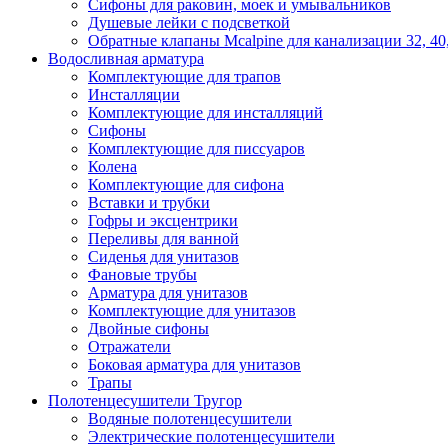
Сифоны для раковин, моек и умывальников
Душевые лейки с подсветкой
Обратные клапаны Mcalpine для канализации 32, 40
Водосливная арматура
Комплектующие для трапов
Инсталляции
Комплектующие для инсталляций
Сифоны
Комплектующие для писсуаров
Колена
Комплектующие для сифона
Вставки и трубки
Гофры и эксцентрики
Переливы для ванной
Сиденья для унитазов
Фановые трубы
Арматура для унитазов
Комплектующие для унитазов
Двойные сифоны
Отражатели
Боковая арматура для унитазов
Трапы
Полотенцесушители Тругор
Водяные полотенцесушители
Электрические полотенцесушители