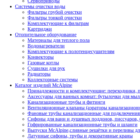
Сервоприводы
Системы очистки воды
Фильтры грубой очистки
Фильтры тонкой очистки
Комплектующие к фильтрам
Картриджи
Отопительное оборудование
Материалы для теплого пола
Водонагреватели
Комплектующие к полотенцесушителям
Конвекторы
Газовые котлы
Сушилки для рук
Радиаторы
Коллекторные системы
Каталог изделий McAlpine
Принадлежности и комплектующие: переходники, п
Аксессуары для ванных комнат: бутылочки для мыла
Канализационные трубы и фитинги
Вентиляционные клапаны (аэраторы канализацион
Фановые трубы канализационные для подключения у
Сифоны для ванн и душевых поддонов, писсуаров,
Гофрированные канализационные трубы и шланги
Выпуски McAlpine,сливные решётки и переливы дл
Латунные сифоны, трубы и декоративные краны