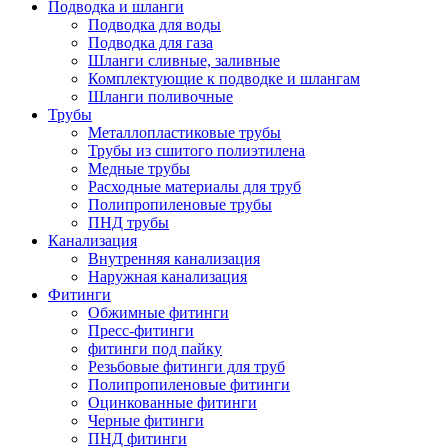
Подводка и шланги
Подводка для воды
Подводка для газа
Шланги сливные, заливные
Комплектующие к подводке и шлангам
Шланги поливочные
Трубы
Металлопластиковые трубы
Трубы из сшитого полиэтилена
Медные трубы
Расходные материалы для труб
Полипропиленовые трубы
ПНД трубы
Канализация
Внутренняя канализация
Наружная канализация
Фитинги
Обжимные фитинги
Пресс-фитинги
фитинги под пайку
Резьбовые фитинги для труб
Полипропиленовые фитинги
Оцинкованные фитинги
Черные фитинги
ПНД фитинги