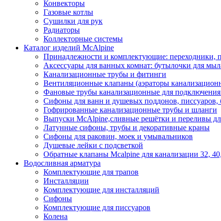
Конвекторы
Газовые котлы
Сушилки для рук
Радиаторы
Коллекторные системы
Каталог изделий McAlpine
Принадлежности и комплектующие: переходники, п
Аксессуары для ванных комнат: бутылочки для мыла
Канализационные трубы и фитинги
Вентиляционные клапаны (аэраторы канализацион
Фановые трубы канализационные для подключения у
Сифоны для ванн и душевых поддонов, писсуаров,
Гофрированные канализационные трубы и шланги
Выпуски McAlpine,сливные решётки и переливы дл
Латунные сифоны, трубы и декоративные краны
Сифоны для раковин, моек и умывальников
Душевые лейки с подсветкой
Обратные клапаны Mcalpine для канализации 32, 40
Водосливная арматура
Комплектующие для трапов
Инсталляции
Комплектующие для инсталляций
Сифоны
Комплектующие для писсуаров
Колена