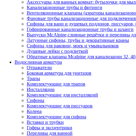
Аксессуары для ванных комнат: бутылочки для мыла
Канализационные трубы и фитинги
Вентиляционные клапаны (аэраторы канализацион
Фановые трубы канализационные для подключения у
Сифоны для ванн и душевых поддонов, писсуаров,
Гофрированные канализационные трубы и шланги
Выпуски McAlpine,сливные решётки и переливы дл
Латунные сифоны, трубы и декоративные краны
Сифоны для раковин, моек и умывальников
Душевые лейки с подсветкой
Обратные клапаны Mcalpine для канализации 32, 40
Водосливная арматура
Отражатели
Боковая арматура для унитазов
Трапы
Комплектующие для трапов
Инсталляции
Комплектующие для инсталляций
Сифоны
Комплектующие для писсуаров
Колена
Комплектующие для сифона
Вставки и трубки
Гофры и эксцентрики
Переливы для ванной