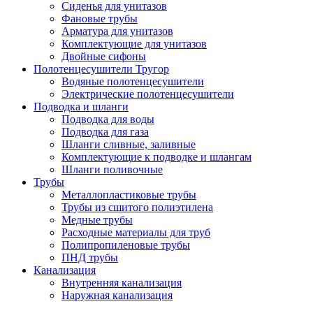
Сиденья для унитазов
Фановые трубы
Арматура для унитазов
Комплектующие для унитазов
Двойные сифоны
Полотенцесушители Тругор
Водяные полотенцесушители
Электрические полотенцесушители
Подводка и шланги
Подводка для воды
Подводка для газа
Шланги сливные, заливные
Комплектующие к подводке и шлангам
Шланги поливочные
Трубы
Металлопластиковые трубы
Трубы из сшитого полиэтилена
Медные трубы
Расходные материалы для труб
Полипропиленовые трубы
ПНД трубы
Канализация
Внутренняя канализация
Наружная канализация