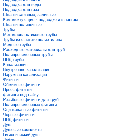
Подводка для воды
Подводка для газа
Шланги сливные, заливные
Комплектующие к подводке и шлангам
Шланги поливочные
Трубы
Металлопластиковые трубы
Трубы из сшитого полиэтилена
Медные трубы
Расходные материалы для труб
Полипропиленовые трубы
ПНД трубы
Канализация
Внутренняя канализация
Наружная канализация
Фитинги
Обжимные фитинги
Пресс-фитинги
фитинги под пайку
Резьбовые фитинги для труб
Полипропиленовые фитинги
Оцинкованные фитинги
Черные фитинги
ПНД фитинги
Душ
Душевые комплекты
Гигиенический душ
Лейки