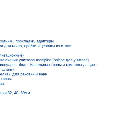
одники, прокладки, адаптеры
и для мыла, пробки и цепочки из стали
лизационные)
лючения унитазов mcalpine (гофра для унитаза)
иссуаров, биде. Напольные трапы и комплектующие
и шланги
еливы для раковин и ванн
 краны
ов
ции 32, 40, 50мм