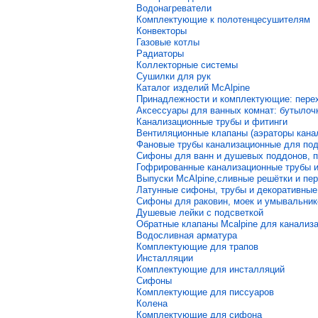
Водонагреватели
Комплектующие к полотенцесушителям
Конвекторы
Газовые котлы
Радиаторы
Коллекторные системы
Сушилки для рук
Каталог изделий McAlpine
Принадлежности и комплектующие: перех
Аксессуары для ванных комнат: бутылочк
Канализационные трубы и фитинги
Вентиляционные клапаны (аэраторы кана
Фановые трубы канализационные для подк
Сифоны для ванн и душевых поддонов, п
Гофрированные канализационные трубы 
Выпуски McAlpine,сливные решётки и пер
Латунные сифоны, трубы и декоративные
Сифоны для раковин, моек и умывальник
Душевые лейки с подсветкой
Обратные клапаны Mcalpine для канализа
Водосливная арматура
Комплектующие для трапов
Инсталляции
Комплектующие для инсталляций
Сифоны
Комплектующие для писсуаров
Колена
Комплектующие для сифона