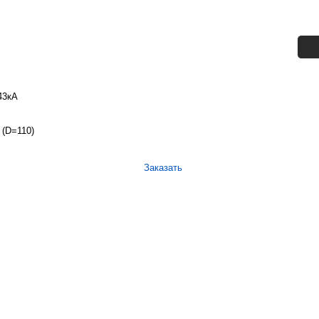
43кА
 (D=110)
Заказать