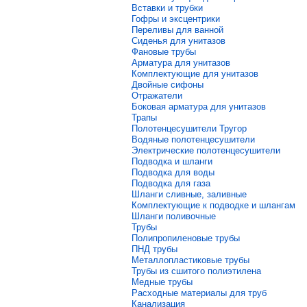
Вставки и трубки
Гофры и эксцентрики
Переливы для ванной
Сиденья для унитазов
Фановые трубы
Арматура для унитазов
Комплектующие для унитазов
Двойные сифоны
Отражатели
Боковая арматура для унитазов
Трапы
Полотенцесушители Тругор
Водяные полотенцесушители
Электрические полотенцесушители
Подводка и шланги
Подводка для воды
Подводка для газа
Шланги сливные, заливные
Комплектующие к подводке и шлангам
Шланги поливочные
Трубы
Полипропиленовые трубы
ПНД трубы
Металлопластиковые трубы
Трубы из сшитого полиэтилена
Медные трубы
Расходные материалы для труб
Канализация