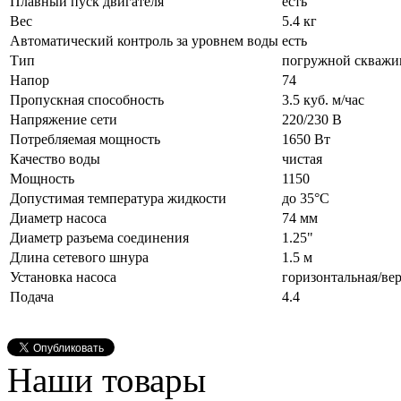
Плавный пуск двигателя
есть
Вес
5.4 кг
Автоматический контроль за уровнем воды
есть
Тип
погружной скваж
Напор
74
Пропускная способность
3.5 куб. м/час
Напряжение сети
220/230 В
Потребляемая мощность
1650 Вт
Качество воды
чистая
Мощность
1150
Допустимая температура жидкости
до 35°C
Диаметр насоса
74 мм
Диаметр разъема соединения
1.25"
Длина сетевого шнура
1.5 м
Установка насоса
горизонтальная/ве
Подача
4.4
Наши товары