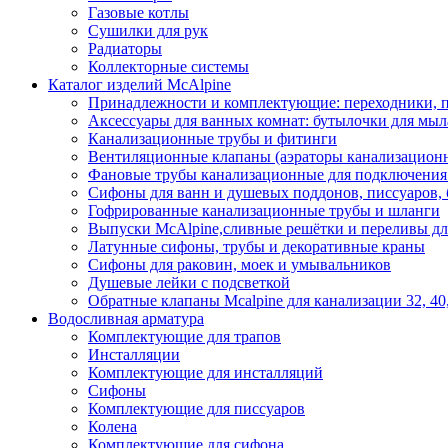
Газовые котлы
Сушилки для рук
Радиаторы
Коллекторные системы
Каталог изделий McAlpine
Принадлежности и комплектующие: переходники, п
Аксессуары для ванных комнат: бутылочки для мыла
Канализационные трубы и фитинги
Вентиляционные клапаны (аэраторы канализацион
Фановые трубы канализационные для подключения у
Сифоны для ванн и душевых поддонов, писсуаров,
Гофрированные канализационные трубы и шланги
Выпуски McAlpine,сливные решётки и переливы дл
Латунные сифоны, трубы и декоративные краны
Сифоны для раковин, моек и умывальников
Душевые лейки с подсветкой
Обратные клапаны Mcalpine для канализации 32, 40
Водосливная арматура
Комплектующие для трапов
Инсталляции
Комплектующие для инсталляций
Сифоны
Комплектующие для писсуаров
Колена
Комплектующие для сифона