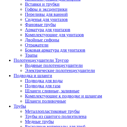
Вставки и трубки
Гофры и эксцентрики
Переливы для ванной
Сиденья для унитазов
Фановые трубы
Арматура для унитазов
Комплектующие для унитазов
Двойные сифоны
Отражатели
Боковая арматура для унитазов
Трапы
Полотенцесушители Тругор
Водяные полотенцесушители
Электрические полотенцесушители
Подводка и шланги
Подводка для воды
Подводка для газа
Шланги сливные, заливные
Комплектующие к подводке и шлангам
Шланги поливочные
Трубы
Металлопластиковые трубы
Трубы из сшитого полиэтилена
Медные трубы
Расходные материалы для труб